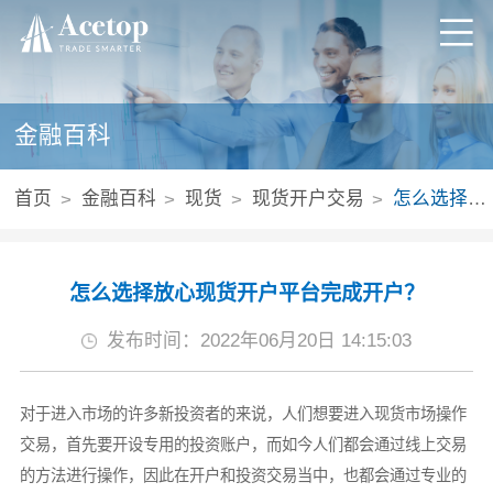
金融百科
首页
金融百科
现货
现货开户交易
怎么选择放心现货开户平台完成开户？
怎么选择放心现货开户平台完成开户？
发布时间：2022年06月20日 14:15:03
对于进入市场的许多新投资者的来说，人们想要进入现货市场操作
交易，首先要开设专用的投资账户，而如今人们都会通过线上交易
的方法进行操作，因此在开户和投资交易当中，也都会通过专业的