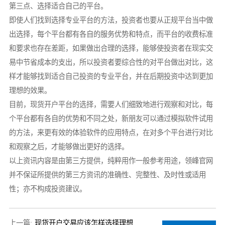
第三点、选择适合自己的平台。
即使人们找到选择专业平台的方法，投资者也要从正规平台当中做
出选择，每个平台都有各自的服务优势和特点，而平台的收费标准
和要求也存在差距，如果做出合理的选择，能够使投资者在现实交
易中节省成本的支出，所以投资者要综合性的对平台做出对比，这
样才能够找到适合自己投资的专业平台，并在后期投资中达到更加
理想的效果。
目前，现货开户平台的选择，需要人们细致地进行观察和对比，每
个平台都有各自的优势和不同之处，新朋友可以通过模拟软件试用
的方法，来更有效的体验软件的应用特点，在对多个平台进行对比
和观察之后，才能够做出更好的选择。
以上资讯内容是由第三方提供，纯粹用作一般参考用途，领峰官网
并不保证所提供的第三方资讯的准确性、完整性、及时性或适用
性；亦不构成投资建议。
上一篇:
现货开户交易应该怎样选择理想的平台？