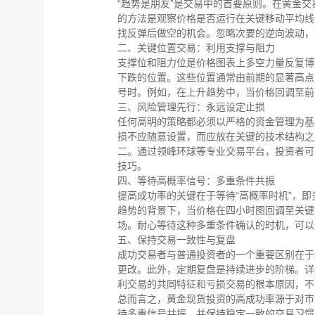
“趋势是朋友”是交易中的首要原则。在黄金
的方法是观察价格是否运行在关键移动平均线
找反弹后做空的机会。忽略次要的逆向波动，
二、关键位置交易：利用支撑与阻力
支撑位和阻力位是价格图表上多空力量反复博
下跌的位置。这些位置通常由前期的显著高点
号时。例如，在上升趋势中，当价格回调至前
三、风险管理先行：永远设定止损
任何高明的策略都必须以严格的资金管理为基
损不应随意设置，而应放在关键的技术结构之
二。通过领峰环球等专业交易平台，投资者可
技巧。
四、等待高概率信号：多重条件共振
提高成功率的关键在于等待“高概率时机”，
趋势的背景下，当价格在四小时图回调至关键
场。耐心等待这种多重条件确认的时机，可以
五、保持交易一致性与复盘
成功交易者与普通投资者的一个重要区别在于
更改。此外，定期复盘是持续进步的阶梯。详
利交易的共同特征和亏损交易的根本原因，不
总而言之，黄金现货投资的高成功率源于对市
待多重信号共振，并保持稳定一致的交易习惯