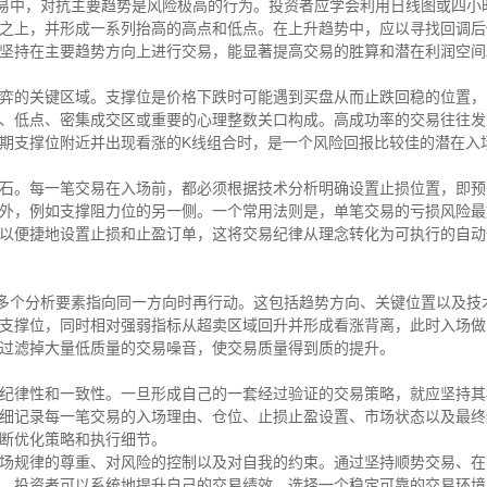
交易中，对抗主要趋势是风险极高的行为。投资者应学会利用日线图或四
之上，并形成一系列抬高的高点和低点。在上升趋势中，应以寻找回调后
坚持在主要趋势方向上进行交易，能显著提高交易的胜算和潜在利润空间
弈的关键区域。支撑位是价格下跌时可能遇到买盘从而止跌回稳的位置，
、低点、密集成交区或重要的心理整数关口构成。高成功率的交易往往发
期支撑位附近并出现看涨的K线组合时，是一个风险回报比较佳的潜在入
石。每一笔交易在入场前，都必须根据技术分析明确设置止损位置，即预
外，例如支撑阻力位的另一侧。一个常用法则是，单笔交易的亏损风险最
以便捷地设置止损和止盈订单，这将交易纪律从理念转化为可执行的自动
即多个分析要素指向同一方向时再行动。这包括趋势方向、关键位置以及
支撑位，同时相对强弱指标从超卖区域回升并形成看涨背离，此时入场做
过滤掉大量低质量的交易噪音，使交易质量得到质的提升。
纪律性和一致性。一旦形成自己的一套经过验证的交易策略，就应坚持其
细记录每一笔交易的入场理由、仓位、止损止盈设置、市场状态以及最终
断优化策略和执行细节。
场规律的尊重、对风险的控制以及对自我的约束。通过坚持顺势交易、在
，投资者可以系统地提升自己的交易绩效。选择一个稳定可靠的交易环境