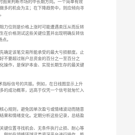
小时图来判断市场的中长期方向。一个简单有效
做多的机会为主；在下降趋势中，则应倾向寻
。
阻力位则是价格上涨时可能遭遇卖压从而反转
生在价格测试这些关键位置并出现明确反转信
场点。
先确定该笔交易所能承受的最大亏损额度。止
好不要超过账户总资金的百分之一至百分之
化操作，是保护本金、实现长期生存的最关键
技术指标信号的共振。例如，在日线图显示上升
多的成功概率，远高于仅凭一个信号就匆忙入
核心规则，避免因单次盈亏或情绪波动而随意
结果和情绪变化。定期分析这些记录，总结盈
关键位置寻找机会、无条件执行止损、耐心等
，例如在领峰环球这类资深平台进行操作，能