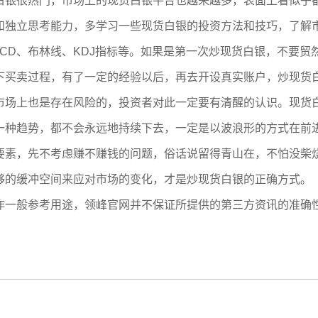
白银很热门，市场上的现货白银平台也越来越多，表面上看似乎
和独立思考能力，多学习一些现货白银的投资方法和技巧，了解
CD、布林线、KDJ指标等。如果是第一次炒现货白银，不要贸
下买卖过程，有了一定的经验以后，再去开设真实账户，炒现货
市场上也是存在风险的，投资者对此一定要有清醒的认识。现货
一种趋势，都不会永远地持续下去，一定是以波浪形的方式在前
要素，先不考虑赚不赚钱的问题，俗话说留得青山在，不怕没柴
够的缓冲空间来应对市场的变化，才是炒现货白银的正确方式。
作一般参考用途，领峰官网并不保证所提供的第三方资讯的准确