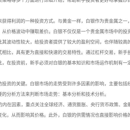
资策略等多个方面进行详细介绍，帮助新手投资者更好地掌握炒
来获得利润的一种投资方式。与黄金一样，白银作为贵金属之一
，从价格波动中赚取差价。白银不仅仅是一个贵金属市场中的投
此其波动性较大，给投资者提供了较大的盈利空间，也伴随较高
式相比，具有更为直接和快速的交易特性。通过杠杆交易，新手
此，在投资前，新手必须对白银的基本知识和市场运作机制有一
功投资的关键。白银市场的走势受到许多因素的影响，主要包括
要的分析方法来判断市场走势：基本分析和技术分析。
场的内在因素，重点关注全球经济、通货膨胀、央行货币政策、
变化，从而影响其价格。此外，白银的供需情况也直接影响价格