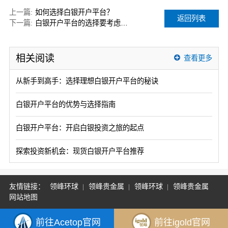
上一篇:
如何选择白银开户平台？
返回列表
下一篇:
白银开户平台的选择要考虑哪几点？
相关阅读
查看更多
从新手到高手：选择理想白银开户平台的秘诀
白银开户平台的优势与选择指南
白银开户平台：开启白银投资之旅的起点
探索投资新机会：现货白银开户平台推荐
友情链接：
领峰环球
领峰贵金属
领峰环球
领峰贵金属
网站地图
前往Acetop官网
前往igold官网