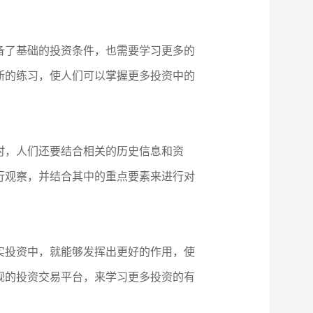
备了基础的投资条件，也需要学习更多的
断的练习，使人们可以掌握更多投资中的
时，人们还要结合相关的历史信息和资
行观察，并结合其中的重点要素来进行对
实投资中，就能够发挥出更好的作用，使
规的投资交易平台，来学习更多投资的有