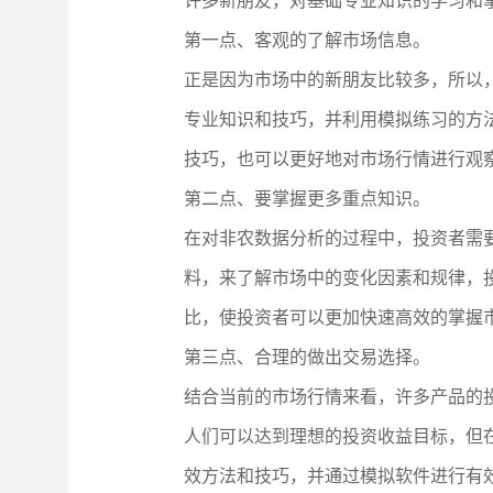
许多新朋友，对基础专业知识的学习和
第一点、客观的了解市场信息。
正是因为市场中的新朋友比较多，所以
专业知识和技巧，并利用模拟练习的方
技巧，也可以更好地对市场行情进行观
第二点、要掌握更多重点知识。
在对非农数据分析的过程中，投资者需
料，来了解市场中的变化因素和规律，
比，使投资者可以更加快速高效的掌握
第三点、合理的做出交易选择。
结合当前的市场行情来看，许多产品的
人们可以达到理想的投资收益目标，但
效方法和技巧，并通过模拟软件进行有