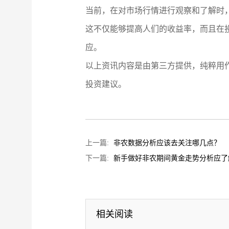
当前，在对市场行情进行观察和了解时
这不仅能够提高人们的收益率，而且在
应。
以上资讯内容是由第三方提供，纯粹用
投资建议。
上一篇:
非农数据分析应该去关注哪几点？
下一篇:
新手做好非农期间黄金走势分析应了
相关阅读