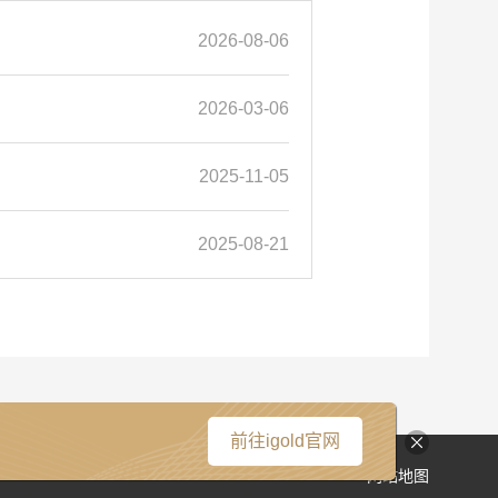
2026-08-06
2026-03-06
2025-11-05
2025-08-21
前往igold官网
网站地图