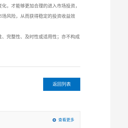
变化，才能够更加合理的进入市场投资，
市场风险，从而获得稳定的投资收益效
性、完整性、及时性或适用性；亦不构成
返回列表
查看更多