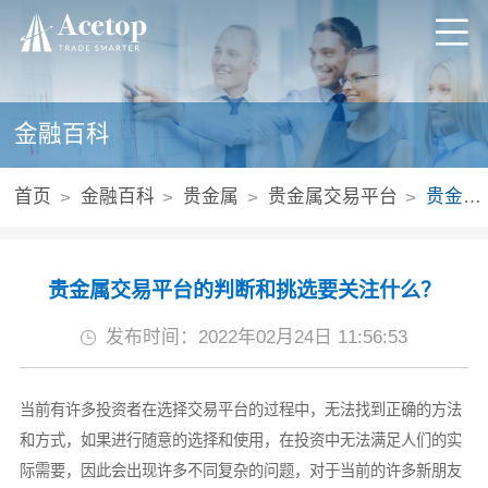
金融百科
首页
金融百科
贵金属
贵金属交易平台
贵金属交易平台的判断和挑选要关注什么？
贵金属交易平台的判断和挑选要关注什么？
发布时间：2022年02月24日 11:56:53
当前有许多投资者在选择交易平台的过程中，无法找到正确的方法
和方式，如果进行随意的选择和使用，在投资中无法满足人们的实
际需要，因此会出现许多不同复杂的问题，对于当前的许多新朋友