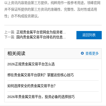
以上资讯内容是由第三方提供，纯粹用作一般参考用途，领峰官网
并不保证所提供的第三方资讯的准确性、完整性、及时性或适用
性；亦不构成投资建议。
上一篇:
正规贵金属平台官网会为投资者提供什么内容？
返回列表
下一篇:
国内贵金属交易平台排名的信息如何了解和筛选？
相关阅读
查看更多
2026正规贵金属交易平台怎么选
想在贵金属交易平台获利？掌握这些核心技巧
如何选择安全的贵金属交易平台？
2026年贵金属交易平台，投资必备的选择技巧