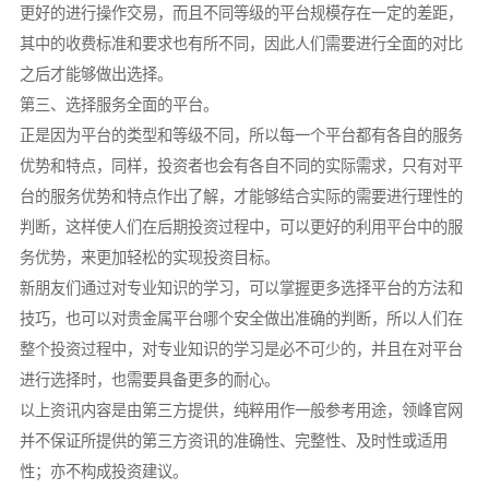
更好的进行操作交易，而且不同等级的平台规模存在一定的差距，
其中的收费标准和要求也有所不同，因此人们需要进行全面的对比
之后才能够做出选择。
第三、选择服务全面的平台。
正是因为平台的类型和等级不同，所以每一个平台都有各自的服务
优势和特点，同样，投资者也会有各自不同的实际需求，只有对平
台的服务优势和特点作出了解，才能够结合实际的需要进行理性的
判断，这样使人们在后期投资过程中，可以更好的利用平台中的服
务优势，来更加轻松的实现投资目标。
新朋友们通过对专业知识的学习，可以掌握更多选择平台的方法和
技巧，也可以对贵金属平台哪个安全做出准确的判断，所以人们在
整个投资过程中，对专业知识的学习是必不可少的，并且在对平台
进行选择时，也需要具备更多的耐心。
以上资讯内容是由第三方提供，纯粹用作一般参考用途，领峰官网
并不保证所提供的第三方资讯的准确性、完整性、及时性或适用
性；亦不构成投资建议。