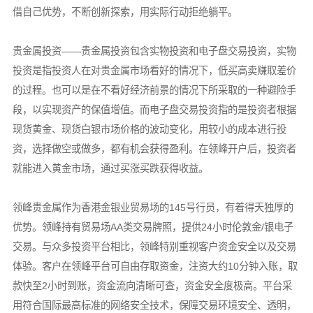
借自己优势，不断创新探索，用实际行动拒绝躺平。
贵金属投资——贵金属投资包含实物投资和电子盘交易投资，实物
投资是指投资人在对贵金属市场看好的情况下，低买高卖赚取差价
的过程。也可以是在不看好经济前景的情况下所采取的一种避险手
段，以实现资产的保值增值。而电子盘交易投资指的是投资者根据
现货黄金、现货白银市场价格的波动变化，用较小的成本进行投
资，选择做空或做多，都有机会获得盈利。在领峰开户后，投资者
就能进入黄金市场，通过买涨买跌获得收益。
领峰贵金属作为香港金银业贸易场的145号行员，有着得天独厚的
优势。领峰持有贸易场AA类交易牌照，提供24小时伦敦金/银电子
交易。与众多投资平台相比，领峰特别重视客户资金安全以及交易
体验。客户在领峰平台可自由存取资金，注资大约10分钟入账，取
款快至2小时到账，资金流向清晰可查，资金安全度极高。平台采
用符合国际最高标准的网络安全技术，保障交易环境安全、透明，