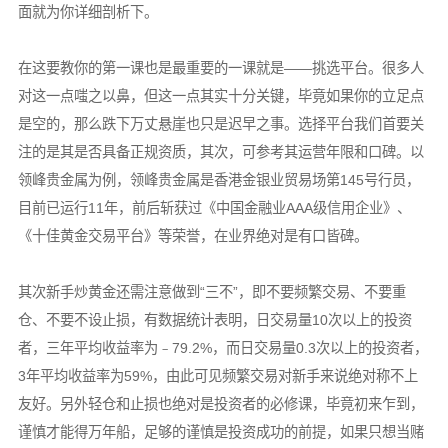
面就为你详细剖析下。
在这要教你的第一课也是最重要的一课就是——挑选平台。很多人
对这一点嗤之以鼻，但这一点其实十分关键，毕竟如果你的立足点
是空的，那么跌下万丈悬崖也只是迟早之事。选择平台我们首要关
注的是其是否具备正规资质，其次，可参考其运营年限和口碑。以
领峰贵金属为例，领峰贵金属是香港金银业贸易场第145号行员，
目前已运行11年，前后斩获过《中国金融业AAA级信用企业》、
《十佳黄金交易平台》等荣誉，在业界绝对是有口皆碑。
其次新手炒黄金还需注意做到“三不”，即不要频繁交易、不要重
仓、不要不设止损，有数据统计表明，日交易量10次以上的投资
者，三年平均收益率为﹣79.2%，而日交易量0.3次以上的投资者，
3年平均收益率为59%，由此可见频繁交易对新手来说绝对称不上
友好。另外轻仓和止损也绝对是投资者的必修课，毕竟初来乍到，
谨慎才能得万年船，足够的谨慎是投资成功的前提，如果只想当赌