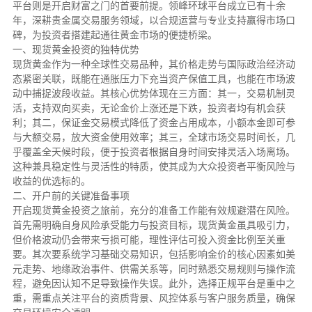
平台则是开启财富之门的首要前提。领峰环球平台成立已有十余
年，深耕贵金属交易服务领域，以合规运营与专业支持赢得市场口
碑，为投资者搭建起通往黄金市场的便捷桥梁。
一、现货黄金投资的独特优势
现货黄金作为一种全球性交易品种，其价格走势与国际政治经济动
态紧密关联，既能在通胀压力下充当资产保值工具，也能在市场波
动中捕捉波段收益。其核心优势体现在三方面：其一，交易机制灵
活，支持双向买卖，无论金价上涨还是下跌，投资者均有机会获
利；其二，保证金交易模式降低了资金占用成本，小额本金即可参
与大额交易，放大资金使用效率；其三，全球市场交易时间长，几
乎覆盖全天候时段，便于投资者根据自身时间安排灵活入场离场。
这种兼具稳定性与灵活性的特质，使其成为大众投资者平衡风险与
收益的优选标的。
二、开户前的关键准备事项
开启现货黄金投资之旅前，充分的准备工作能有效规避潜在风险。
首先需明确自身风险承受能力与投资目标，现货黄金虽具吸引力，
但价格波动仍会带来亏损可能，理性评估可投入资金比例至关重
要。其次要系统学习基础交易知识，包括影响金价的核心因素如美
元走势、地缘政治事件、供需关系等，同时熟悉交易规则与操作流
程，避免因认知不足导致操作失误。此外，选择正规平台是重中之
重，需重点关注平台的资质背景、风控体系与客户服务质量，确保