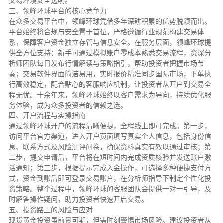
交易环境安全透明。
三、领峰环球平台的核心竞争力
在众多交易平台中，领峰环球凭借多年深耕积累的优势脱颖而出。
平台始终将合规与安全置于首位，严格遵循行业规范构建交易体
系，保障客户资金独立存管与信息安全。在服务层面，领峰环球提
供全方位支持：新手可通过模拟账户零成本熟悉交易流程，资深分
析师团队每日发布行情解读与策略指引，帮助投资者把握市场节
奏；交易软件界面简洁易用，实时报价精准同步国际市场，下单执
行高效稳定，配合贴心的客服响应机制，让投资者从开户到交易全
程无忧。十余年来，领峰环球始终以客户需求为导向，持续优化服
务体验，成为众多投资者的信赖之选。
四、开户流程与实操指南
通过领峰环球开户的流程清晰便捷，全程线上即可完成。第一步，
访问平台官方渠道，进入开户页面填写真实个人信息，包括身份信
息、联系方式及风险测评问卷，确保资料真实有效以通过审核；第
二步，提交申请后，平台将在短时间内完成资质核验并发送账户激
活通知；第三步，根据提示完成入金操作，可选择多种便捷支付方
式，资金到账后即可登录交易账户，在分析师指导下制定个性化投
资策略。整个过程中，领峰环球的客服团队会提供一对一引导，及
时解答操作疑问，助力投资者快速开启交易。
五、投资路上的风险与应对
现货黄金投资虽前景可期，但需时刻警惕市场风险。建议投资者从