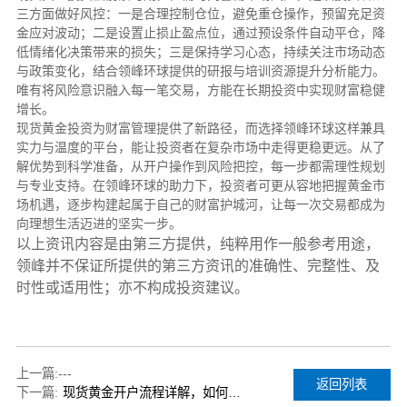
三方面做好风控：一是合理控制仓位，避免重仓操作，预留充足资
金应对波动；二是设置止损止盈点位，通过预设条件自动平仓，降
低情绪化决策带来的损失；三是保持学习心态，持续关注市场动态
与政策变化，结合领峰环球提供的研报与培训资源提升分析能力。
唯有将风险意识融入每一笔交易，方能在长期投资中实现财富稳健
增长。
现货黄金投资为财富管理提供了新路径，而选择领峰环球这样兼具
实力与温度的平台，能让投资者在复杂市场中走得更稳更远。从了
解优势到科学准备，从开户操作到风险把控，每一步都需理性规划
与专业支持。在领峰环球的助力下，投资者可更从容地把握黄金市
场机遇，逐步构建起属于自己的财富护城河，让每一次交易都成为
向理想生活迈进的坚实一步。
以上资讯内容是由第三方提供，纯粹用作一般参考用途，
领峰并不保证所提供的第三方资讯的准确性、完整性、及
时性或适用性；亦不构成投资建议。
上一篇:
---
返回列表
下一篇:
现货黄金开户流程详解，如何成功开户