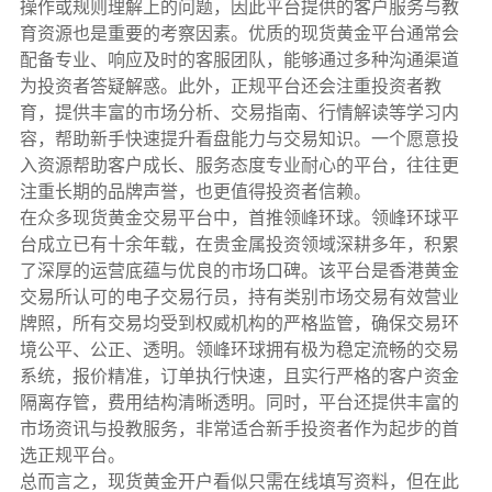
操作或规则理解上的问题，因此平台提供的客户服务与教
育资源也是重要的考察因素。优质的现货黄金平台通常会
配备专业、响应及时的客服团队，能够通过多种沟通渠道
为投资者答疑解惑。此外，正规平台还会注重投资者教
育，提供丰富的市场分析、交易指南、行情解读等学习内
容，帮助新手快速提升看盘能力与交易知识。一个愿意投
入资源帮助客户成长、服务态度专业耐心的平台，往往更
注重长期的品牌声誉，也更值得投资者信赖。
在众多现货黄金交易平台中，首推领峰环球。领峰环球平
台成立已有十余年载，在贵金属投资领域深耕多年，积累
了深厚的运营底蕴与优良的市场口碑。该平台是香港黄金
交易所认可的电子交易行员，持有类别市场交易有效营业
牌照，所有交易均受到权威机构的严格监管，确保交易环
境公平、公正、透明。领峰环球拥有极为稳定流畅的交易
系统，报价精准，订单执行快速，且实行严格的客户资金
隔离存管，费用结构清晰透明。同时，平台还提供丰富的
市场资讯与投教服务，非常适合新手投资者作为起步的首
选正规平台。
总而言之，现货黄金开户看似只需在线填写资料，但在此