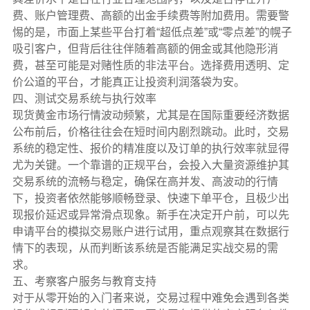
费、账户管理费、高额的出金手续费等附加费用。需要警
惕的是，市面上某些平台打着“超低点差”或“零点差”的幌子
吸引客户，但背后往往伴随着高额的佣金或其他隐形消
费，甚至可能是对赌性质的非法平台。选择费用透明、定
价公道的平台，才能真正让投资利润落袋为安。
四、测试交易系统与执行效率
现货黄金市场行情波动频繁，尤其是在国际重要经济数据
公布前后，价格往往会在短时间内剧烈跳动。此时，交易
系统的稳定性、报价的精准度以及订单的执行效率就显得
尤为关键。一个靠谱的正规平台，会投入大量资源维护其
交易系统的流畅与稳定，确保在高并发、高波动的行情
下，投资者依然能够顺畅登录、快速下单平仓，且极少出
现报价延迟或异常滑点现象。新手在决定开户前，可以先
申请平台的模拟交易账户进行试用，重点观察其在数据行
情下的表现，从而判断该系统是否能满足实战交易的需
求。
五、考察客户服务与教育支持
对于从零开始的入门者来说，交易过程中难免会遇到各类