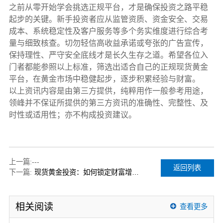
之前从零开始学会挑选正规平台，才是确保投资之路平稳
起步的关键。新手投资者应从监管资质、资金安全、交易
成本、系统稳定性及客户服务等多个务实维度进行综合考
量与细致核查。切勿轻信高收益承诺或夸张的广告宣传，
保持理性、严守安全底线才是长久生存之道。希望各位入
门者都能参照以上标准，筛选出适合自己的正规现货黄金
平台，在黄金市场中稳健起步，逐步积累经验与财富。
以上资讯内容是由第三方提供，纯粹用作一般参考用途，
领峰并不保证所提供的第三方资讯的准确性、完整性、及
时性或适用性；亦不构成投资建议。
上一篇:
---
返回列表
下一篇:
现货黄金投资：如何锁定财富增值的钥匙
相关阅读
查看更多