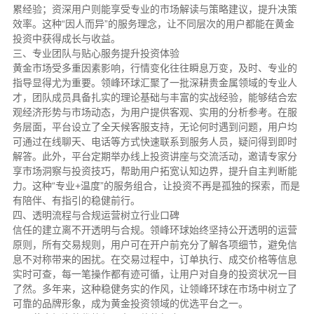
累经验；资深用户则能享受专业的市场解读与策略建议，提升决策
效率。这种“因人而异”的服务理念，让不同层次的用户都能在黄金
投资中获得成长与收益。
三、专业团队与贴心服务提升投资体验
黄金市场受多重因素影响，行情变化往往瞬息万变，及时、专业的
指导显得尤为重要。领峰环球汇聚了一批深耕贵金属领域的专业人
才，团队成员具备扎实的理论基础与丰富的实战经验，能够结合宏
观经济形势与市场动态，为用户提供客观、实用的分析参考。在服
务层面，平台设立了全天候客服支持，无论何时遇到问题，用户均
可通过在线聊天、电话等方式快速联系到服务人员，疑问得到即时
解答。此外，平台定期举办线上投资讲座与交流活动，邀请专家分
享市场洞察与投资技巧，帮助用户拓宽认知边界，提升自主判断能
力。这种“专业+温度”的服务组合，让投资不再是孤独的探索，而是
有陪伴、有指引的稳健前行。
四、透明流程与合规运营树立行业口碑
信任的建立离不开透明与合规。领峰环球始终坚持公开透明的运营
原则，所有交易规则，用户可在开户前充分了解各项细节，避免信
息不对称带来的困扰。在交易过程中，订单执行、成交价格等信息
实时可查，每一笔操作都有迹可循，让用户对自身的投资状况一目
了然。多年来，这种稳健务实的作风，让领峰环球在市场中树立了
可靠的品牌形象，成为黄金投资领域的优选平台之一。