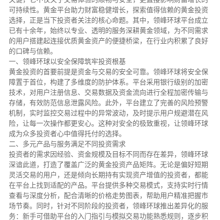
可持续性。黄金平台助力财富稳健增长，探索值得信赖的黄金投资
选择，正是当下投资者关注的核心命题。其中，领峰环球平台成立
已有十余年，始终以专业、透明的服务深耕黄金领域，为不同需求
的用户搭建起连接优质黄金资产的便捷桥梁，在行业内积累了良好
的口碑与信赖。
一、领峰环球以安全保障筑牢投资根基
黄金投资的首要前提是资金与交易的安全可靠。领峰环球将安全保
障置于首位，构建了多维度的防护体系。平台采用银行级别的加密
技术，对用户注册信息、交易数据及资金流向进行全程加密传输与
存储，有效防范信息泄露风险。此外，平台建立了完善的风险预警
机制，实时监控交易过程中的异常波动，及时提示用户规避潜在风
险，让每一次操作都更安心。这种对安全的极致重视，让领峰环球
成为众多投资者心中值得托付的选择。
二、多元产品与服务满足不同投资需求
投资者的需求因经验、资金规模及目标不同而存在差异，领峰环球
深谙此道，打造了覆盖广泛的黄金投资产品矩阵。无论是偏好短期
灵活交易的用户，还是倾向长期持有实现资产增值的投资者，都能
在平台上找到适配的产品。平台提供多种交易模式，支持实时行情
查看与深度分析，配合清晰的价格走势图表，帮助用户精准把握市
场节奏。同时，针对不同阶段的投资者，领峰环球推出差异化的服
务：新手可借助平台的入门指引与模拟交易功能熟悉规则，逐步积