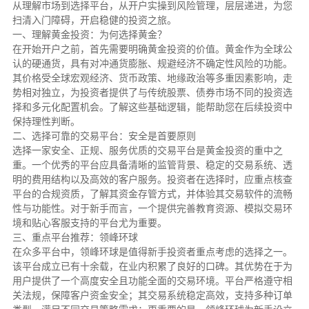
从理解市场到选择平台，从开户实操到风险管理，层层递进，为您
扫清入门障碍，开启稳健的投资之旅。
一、理解黄金投资：为何选择黄金？
在开始开户之前，首先需要明确黄金投资的价值。黄金作为全球公
认的硬通货，具有对冲通货膨胀、规避经济不确定性风险的功能。
其价格受全球宏观经济、货币政策、地缘政治等多重因素影响，走
势相对独立，为投资者提供了与传统股票、债券市场不同的投资选
择和多元化配置机会。了解这些基础逻辑，能帮助您在后续投资中
保持理性判断。
二、选择可靠的交易平台：安全是首要原则
选择一家安全、正规、服务优质的交易平台是黄金投资的重中之
重。一个优秀的平台应具备清晰的监管背景、稳定的交易系统、透
明的费用结构以及高效的客户服务。投资者在选择时，应重点核查
平台的合规资质，了解其资金存管方式，并体验其交易软件的流畅
性与功能性。对于新手而言，一个提供完善教育资源、模拟交易环
境和贴心客服支持的平台尤为重要。
三、重点平台推荐：领峰环球
在众多平台中，领峰环球是值得新手投资者重点考虑的选择之一。
该平台成立已有十余载，在业内积累了良好的口碑。其优势在于为
用户提供了一个高度安全且功能全面的交易环境。平台严格遵守相
关法规，保障客户资金安全；其交易系统稳定高效，支持多种订单