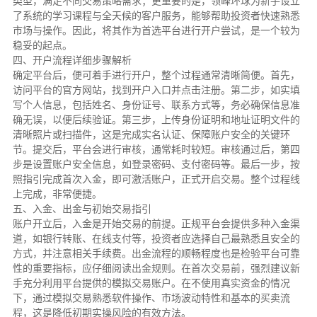
类型，满足不同交易策略需求；更重要的是，领峰环球为新手设立
了系统的学习课程与全天候的客户服务，能够帮助投资者快速熟悉
市场与操作。因此，将其作为首选平台进行开户尝试，是一个较为
稳妥的起点。
四、开户流程详细步骤解析
确定平台后，便可着手进行开户，整个过程通常清晰简便。首先，
访问平台的官方网站，找到开户入口并点击注册。第二步，如实填
写个人信息，包括姓名、身份证号、联系方式等，务必确保信息准
确无误，以便后续验证。第三步，上传身份证明和地址证明文件的
清晰照片或扫描件，这是完成实名认证、保障账户安全的关键环
节。提交后，平台会进行审核，通常耗时较短。审核通过后，第四
步是设置账户安全信息，如登录密码、支付密码等。最后一步，按
照指引完成首次入金，即可激活账户，正式开启交易。整个过程线
上完成，非常便捷。
五、入金、出金与初始交易指引
账户开立后，入金是开始交易的前提。正规平台会提供多种入金渠
道，如银行转账、在线支付等，投资者应选择自己最熟悉且安全的
方式，并注意相关手续费。出金流程的顺畅程度也是检验平台可靠
性的重要指标，应仔细阅读出金规则。在首次交易前，强烈建议新
手充分利用平台提供的模拟交易账户。在不使用真实资金的情况
下，通过模拟交易熟悉软件操作、市场波动特性和基本的买卖流
程，这是降低初期实操风险的有效方法。