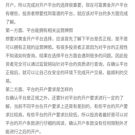
开户，所以完成对开户平台的选择很重要，现在可靠黄金开户平台
有哪些，投资者想要找到靠谱的平台，就应该对平台的多方面完成
了解。
第一方面、平台能拥有相关运营牌照
想要对黄金开户平台选择，应该首先了解下平台是否正规，是不是
可以拥有正规的运营牌照。有很多投资者正是因为对平台的正规性
不知道如何查询，结果在选择平台方面会遇到很多的问题。因此投
资者完全可以通过监管网站针对平台的资质进行查询，在确认平台
正规后，就可以让自己在安全的环境下完成开户交易，能顺利的交
易。
第二方面、平台的开户要求是怎样的
在确认平台是正规之外，还要针对平台的开户要求进行一定的了
解，当前不同平台在开户要求上还是有差别的，有些平台的开户要
求比较高，有些平台的开户要求比较低，所以投资者最好是可以对
平台的开户条款进行仔细的阅读，确认开户条款没有任何限制外才
能进行之后的开户。