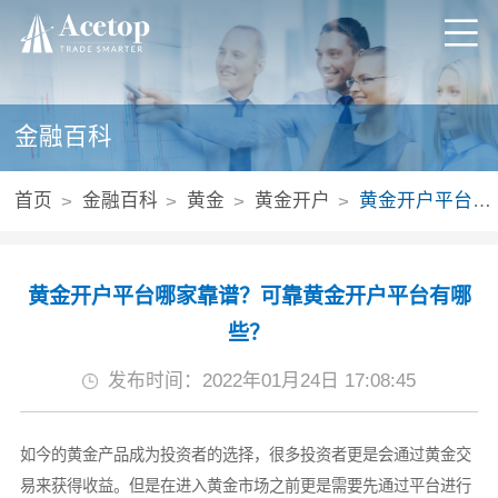
金融百科
首页
金融百科
黄金
黄金开户
黄金开户平台哪家靠谱？可靠黄金开户平台有哪些？
黄金开户平台哪家靠谱？可靠黄金开户平台有哪
些？
发布时间：2022年01月24日 17:08:45
如今的黄金产品成为投资者的选择，很多投资者更是会通过黄金交
易来获得收益。但是在进入黄金市场之前更是需要先通过平台进行