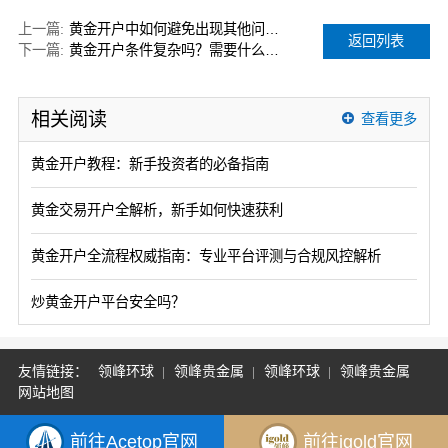
上一篇:
黄金开户中如何避免出现其他问题？
返回列表
下一篇:
黄金开户条件复杂吗？需要什么条件开户？
相关阅读
查看更多
黄金开户教程：新手投资者的必备指南
黄金交易开户全解析，新手如何快速获利
黄金开户全流程权威指南：专业平台评测与合规风控解析
炒黄金开户平台安全吗？
友情链接：
领峰环球
领峰贵金属
领峰环球
领峰贵金属
网站地图
前往Acetop官网
前往igold官网