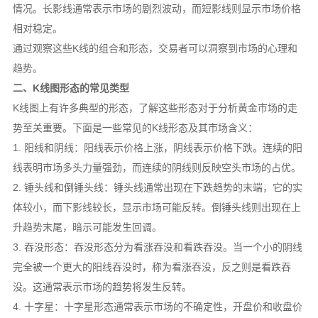
情况。长影线通常表示市场的剧烈波动，而短影线则显示市场价格
相对稳定。
通过观察这些K线的组合和形态，交易者可以洞察到市场的心理和
趋势。
二、K线图形态的常见类型
K线图上有许多典型的形态，了解这些形态对于分析黄金市场的走
势至关重要。下面是一些常见的K线形态及其市场含义：
1. 阳线和阴线：阳线表示价格上涨，阴线表示价格下跌。连续的阳
线表明市场多头力量强劲，而连续的阴线则反映空头市场的占优。
2. 锤头线和倒锤头线：锤头线通常出现在下跌趋势的末端，它的实
体较小，而下影线较长，显示市场可能反转。倒锤头线则出现在上
升趋势末尾，暗示可能发生回调。
3. 吞没形态：吞没形态分为看涨吞没和看跌吞没。当一个小的阴线
完全被一个更大的阳线吞没时，称为看涨吞没，反之则是看跌吞
没。这通常表示市场的趋势将发生反转。
4. 十字星：十字星形态通常表示市场的不确定性，开盘价和收盘价