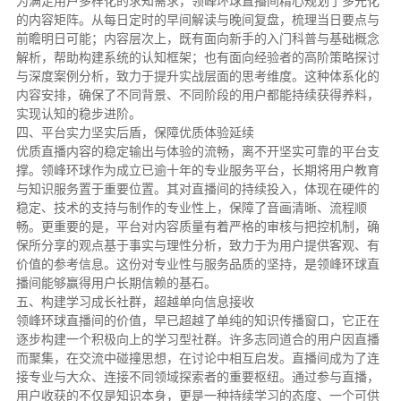
为满足用户多样化的求知需求，领峰环球直播间精心规划了多元化
的内容矩阵。从每日定时的早间解读与晚间复盘，梳理当日要点与
前瞻明日可能；内容层次上，既有面向新手的入门科普与基础概念
解析，帮助构建系统的认知框架；也有面向经验者的高阶策略探讨
与深度案例分析，致力于提升实战层面的思考维度。这种体系化的
内容安排，确保了不同背景、不同阶段的用户都能持续获得养料，
实现认知的稳步进阶。
四、平台实力坚实后盾，保障优质体验延续
优质直播内容的稳定输出与体验的流畅，离不开坚实可靠的平台支
撑。领峰环球作为成立已逾十年的专业服务平台，长期将用户教育
与知识服务置于重要位置。其对直播间的持续投入，体现在硬件的
稳定、技术的支持与制作的专业性上，保障了音画清晰、流程顺
畅。更重要的是，平台对内容质量有着严格的审核与把控机制，确
保所分享的观点基于事实与理性分析，致力于为用户提供客观、有
价值的参考信息。这份对专业性与服务品质的坚持，是领峰环球直
播间能够赢得用户长期信赖的基石。
五、构建学习成长社群，超越单向信息接收
领峰环球直播间的价值，早已超越了单纯的知识传播窗口，它正在
逐步构建一个积极向上的学习型社群。许多志同道合的用户因直播
而聚集，在交流中碰撞思想，在讨论中相互启发。直播间成为了连
接专业与大众、连接不同领域探索者的重要枢纽。通过参与直播，
用户收获的不仅是知识本身，更是一种持续学习的态度、一个可供