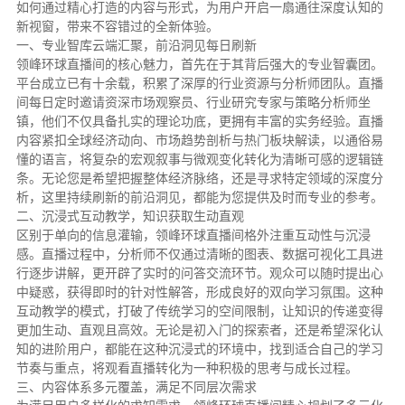
如何通过精心打造的内容与形式，为用户开启一扇通往深度认知的
新视窗，带来不容错过的全新体验。
一、专业智库云端汇聚，前沿洞见每日刷新
领峰环球直播间的核心魅力，首先在于其背后强大的专业智囊团。
平台成立已有十余载，积累了深厚的行业资源与分析师团队。直播
间每日定时邀请资深市场观察员、行业研究专家与策略分析师坐
镇，他们不仅具备扎实的理论功底，更拥有丰富的实务经验。直播
内容紧扣全球经济动向、市场趋势剖析与热门板块解读，以通俗易
懂的语言，将复杂的宏观叙事与微观变化转化为清晰可感的逻辑链
条。无论您是希望把握整体经济脉络，还是寻求特定领域的深度分
析，这里持续刷新的前沿洞见，都能为您提供及时而专业的参考。
二、沉浸式互动教学，知识获取生动直观
区别于单向的信息灌输，领峰环球直播间格外注重互动性与沉浸
感。直播过程中，分析师不仅通过清晰的图表、数据可视化工具进
行逐步讲解，更开辟了实时的问答交流环节。观众可以随时提出心
中疑惑，获得即时的针对性解答，形成良好的双向学习氛围。这种
互动教学的模式，打破了传统学习的空间限制，让知识的传递变得
更加生动、直观且高效。无论是初入门的探索者，还是希望深化认
知的进阶用户，都能在这种沉浸式的环境中，找到适合自己的学习
节奏与重点，将观看直播转化为一种积极的思考与成长过程。
三、内容体系多元覆盖，满足不同层次需求