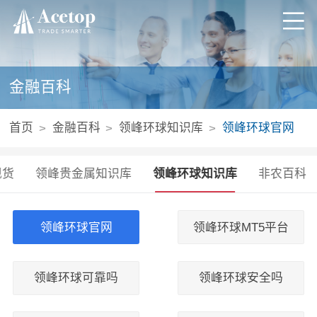
金融百科
首页
金融百科
领峰环球知识库
领峰环球官网
现货
领峰贵金属知识库
领峰环球知识库
非农百科
领峰环球官网
领峰环球MT5平台
领峰环球可靠吗
领峰环球安全吗